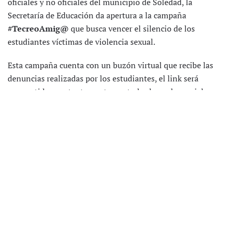
oficiales y no oficiales del municipio de Soledad, la
Secretaría de Educación
da apertura a la campaña
#TecreoAmig@
que busca vencer el silencio de los
estudiantes víctimas de violencia sexual.
Esta campaña cuenta con un buzón virtual que recibe las
denuncias realizadas por los estudiantes, el link será
compartido constantemente por todas las redes sociales,
grupos de WhatsApp y estará a disposición de los
estudiantes en todas las salas de informática de los
establecimientos educativos.
Con esta herramienta se reforzarán las redes de apoyo,
para crear un vínculo de protección que motive al
estudiante a denunciar, teniendo en cuenta que en
muchos casos los estudiantes tardan en reaccionar, debido
al miedo, el temor, o la vergüenza que le causa confesar la
agresión de la cual ha sido víctima. La
Secretaría de