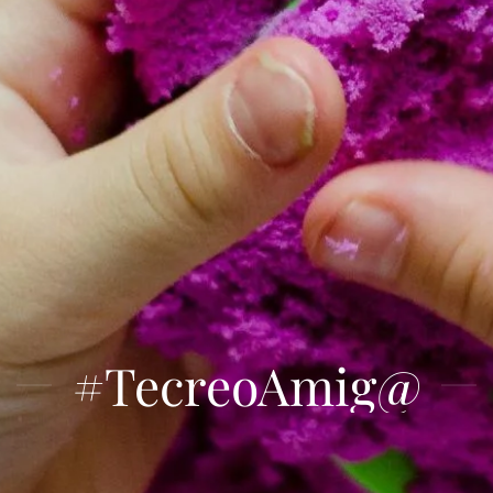
#TecreoAmig@